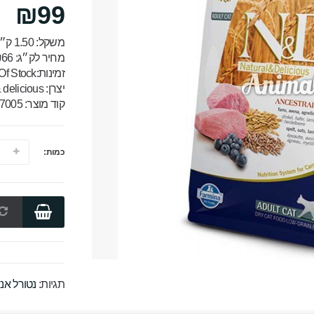
₪99
משקל: 1.50 ק״ג
מחיר לק״ג: ₪66
זמינות:Out Of Stock
יצרן:
natural & delicious 
קוד מוצר: 7005
כמות:
תגיות:
נטורל אנד 