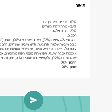
תיאור
60% – רכיבים טריים מן החי
20% – פירות ירקות ומינרלים
20% – דגנים מלאים
רכיבים:
כבש טרי ללא עצמות (22%), בשר כבש מיובש (20%), כוסמין (10%), שיבולת שועל (10%), שומן מן החי,
ביצים מיובשת שלמות, הרינג טרי, הרינג מיובש, שמן דגים, חלבונים
עיסת סלק, ירקות סיבים של אפונה, גזר מיובש, אספסת מיובשת, א
אוכמניות אבקה (0.5%), תפוז מתוק מיובש, תפוחים מיובשים, אבקת רימון, אבקת תרד, פסיליום (0.3%), דומדמניות שחורות אבקה, נתרן כלורי, שמרי בירה מיובשים,
שורש כורכום (0.2%), גלוקוזאמין, כונדרואיטין סולפט, תמצית ציפורן חתול (מקור לוטאין).
חלבון : 36%
שומן : 20%