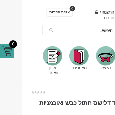
0
הרשמה
/
עגלת הקניות
חברות
0
תגי שם
מאמרים
תקנון
האתר
 דלישס חתול כבש ואוכמניות