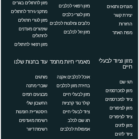
מזון לחתולים בוגרים
מזון רפואי לכלבים
מונחים ותנאים
מתקני גירוד לחתולים
מזון לגורי כלבים
יצירת קשר
מזון לגורי חתולים
כלובים ומלונות לכלבים
החזרות
שימורים מעדנים
מזון זול לכלבים
מפת האתר
לחתולים
מזון רפואי לחתולים
מזון וציוד לבעלי
מאמרי חיות מחמד
עוד בחנות שלנו
חיים
אוכל לכלבים אקנה
מותגים
תגי שם
בחירת מזון לכלבים
שוברי מתנה
מזון למכרסמים
מזון לבעלי חיים
מבצעים חמים
ציוד למכרסמים
קולר נגד קרציות
החשבון שלי
מזון לציפורים
ציוד לבעלי חיים
היסטוריית הזמנות
ציוד לציפורים
תג שם לכלב
רשימת מועדפים
מזון לדגים
אמפולות לכלבים
רשימת דיוור
ציוד לדגים