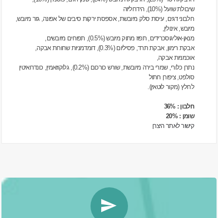
שיבולת שועל (10%), הידרוליזה
חלבוני דגים, עיסת סלק מיובשת, אספסת ירקות סיבים של אפונה, גזר מיובש,
מיובש, אינולין,
מנאן-אוליגוסכרידים, תפוז מתוק מיובש (0.5%), תפוחים מיובשים,
אבקת רימון, אבקת תרד, פסיליום (0.3%), דומדמניות שחורות אבקה,
אוכמניות אבקה,
נתרן כלורי, שמרי בירה מיובשת, שורש כורכום (0.2%), גלוקוזאמין, כונדרואיטין
סולפט, ציפורן חתול
לחלץ (מקור לוטאין).
חלבון : 36%
שומן : 20%
קישור לאתר היצרן