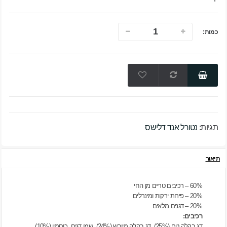
כמות:
תגיות:
נטורל אנד דלישס
תיאור
60% – רכיבים טריים מן החי
20% – פירות ירקות ומינרלים
20% – דגנים מלאים
רכיבים:
דג בקלה טרי (25%), דג בקלה מיובש (24%), שמן דגים, כוסמין (10%),