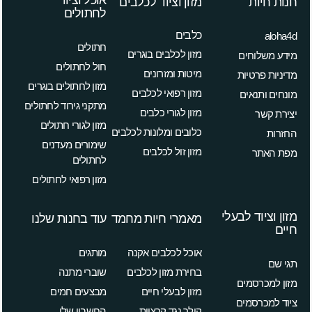
אוכל וציוד
חנות חיות
מזון וציוד לכלבים
לחתולים
כלבים
aloha4d
חתולים
מזון לכלבים בוגרים
מידע משלוחים
חול לחתולים
מיטות ומזרונים
מדיניות פרטיות
מזון לחתולים בוגרים
מזון רפואי לכלבים
מונחים ותנאים
מתקני גירוד לחתולים
מזון לגורי כלבים
יצירת קשר
מזון לגורי חתולים
כלובים ומלונות לכלבים
החזרות
שימורים מעדנים
מזון זול לכלבים
מפת האתר
לחתולים
מזון רפואי לחתולים
מזון וציוד לבעלי
מאמרי חיות מחמד
עוד בחנות שלנו
חיים
אוכל לכלבים אקנה
מותגים
תגי שם
בחירת מזון לכלבים
שוברי מתנה
מזון למכרסמים
מזון לבעלי חיים
מבצעים חמים
ציוד למכרסמים
קולר נגד קרציות
החשבון שלי