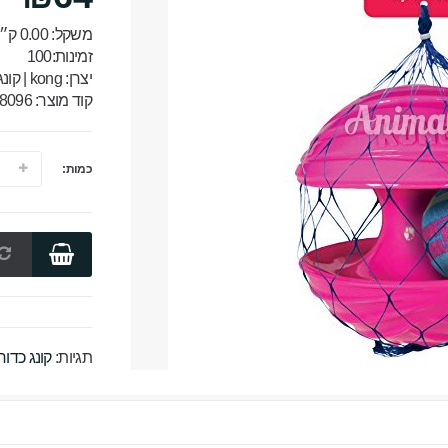
משקל: 0.00 ק״ג
זמינות:100
יצרן:
kong | קונג
קוד מוצר: 8096
כמות:
תגיות:
קונג כדו