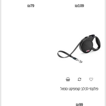
₪79
₪109
פלקסי לכלב קומפקט סמול
₪99