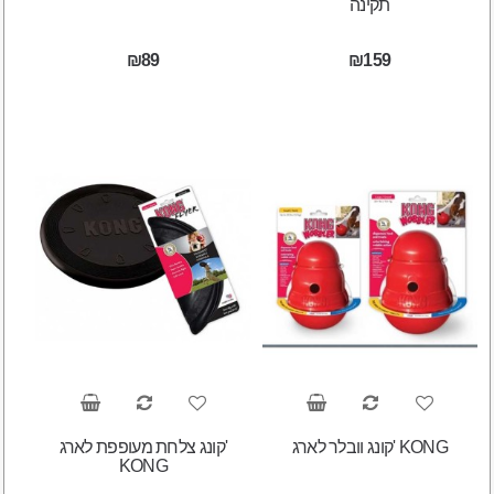
תקינה
₪89
₪159
קונג וובלר לארג' KONG
קונג צלחת מעופפת לארג'
KONG