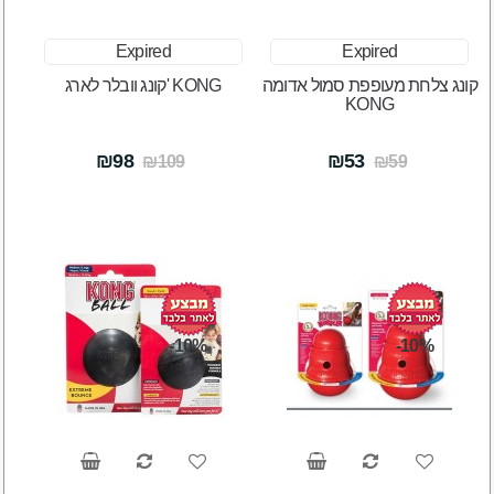
Expired
Expired
קונג צלחת מעופפת סמול אדומה
קונג וובלר לארג' KONG
KONG
₪98
₪53
₪109
₪59
-10%
-10%