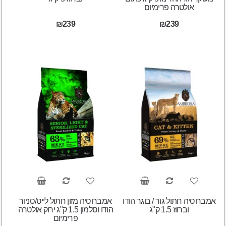
אולטרה פרימיום
₪239
₪239
אמברוסיה חתול גור / בוגר הודו
אמברוסיה מזון חתול לייט/סניור
וברווז 1.5 ק"ג
הודו וסלמון 1.5 ק"ג ירוק אולטרה
פרימיום