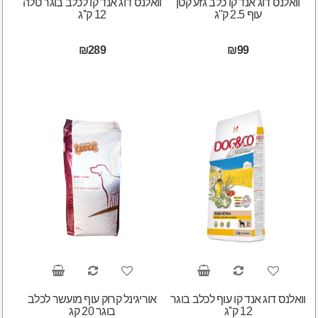
וואלנס דוג אנד קו כלב גזע קטן
וואלנס דוג אנד קו לכלב בוגר טלה
עוף 2.5 ק''ג
12 ק''ג
₪289
₪99
וואלנס דוג אנד קו עוף לכלב בוגר
אוריגינל קרוק עוף מועשר לכלב
12 ק''ג
בוגר 20 קג