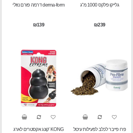
גלייקו פלקס 1000 מ''ג
דרמה פורם נוזלי derma-form
₪139
₪239
פרו פייבר לכלב לפעילות עיכול
קונג אקסטרים לארג' KONG