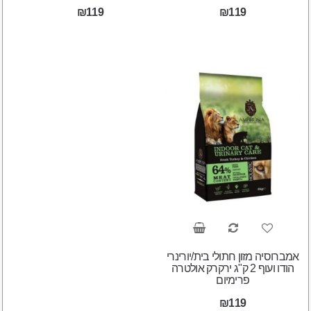
₪119
₪119
אמברוסיה מזון חתולי בית/יורינרי
הודו ועוף 2 ק"ג ירקרק אולטרה
פרימיום
₪119