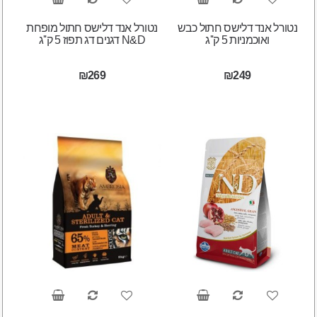
נטורל אנד דלישס חתול כבש
נטורל אנד דלישס חתול מופחת
ואוכמניות 5 ק''ג
דגנים דג תפוז 5 ק''ג N&D
₪269
₪249