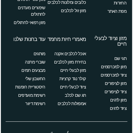
כלובים ומלונות לכלבים
החזרות
שימורים מעדנים
מזון זול לכלבים
מפת האתר
לחתולים
מזון רפואי לחתולים
מזון וציוד לבעלי
מאמרי חיות מחמד
עוד בחנות שלנו
חיים
אוכל לכלבים אקנה
מותגים
תגי שם
בחירת מזון לכלבים
שוברי מתנה
מזון למכרסמים
מזון לבעלי חיים
מבצעים חמים
ציוד למכרסמים
קולר נגד קרציות
החשבון שלי
מזון לציפורים
ציוד לבעלי חיים
היסטוריית הזמנות
ציוד לציפורים
תג שם לכלב
רשימת מועדפים
מזון לדגים
אמפולות לכלבים
רשימת דיוור
ציוד לדגים