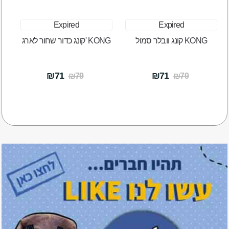
Expired
Expired
קונג וובלר סמול KONG
קונג כדור שחור לארג' KONG
₪71
₪71
₪79
₪79