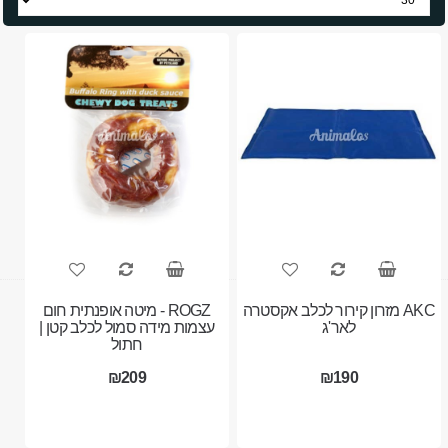
AKC מזרון קירור לכלב אקסטרה
ROGZ - מיטה אופנתית חום
לאר'ג
עצמות מידה סמול לכלב קטן |
חתול
₪209
₪190