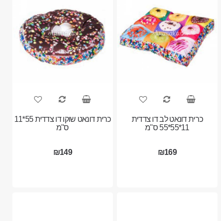
כרית דונאט לב דו צדדית
כרית דונאט שוקו דו צדדית 55*11
11*55*55 ס"מ
ס"מ
₪149
₪169