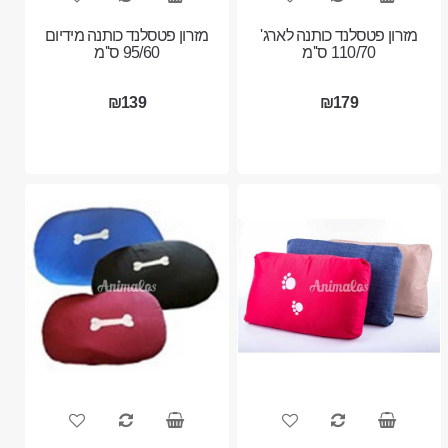
מזרון פטסלנד כותנה לארג'
מזרון פטסלנד כותנה מידיום
110/70 ס''מ
95/60 ס''מ
₪139
₪179