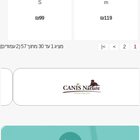
S
m
₪99
₪119
מציג 1 עד 30 מתוך 57 (2 עמודים)
>|
>
2
1