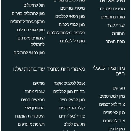
מידע משלוחים
חול לחתולים
מיטות ומזרונים
מדיניות פרטיות
מזון לחתולים בוגרים
מזון רפואי לכלבים
מונחים ותנאים
מתקני גירוד לחתולים
מזון לגורי כלבים
יצירת קשר
מזון לגורי חתולים
כלובים ומלונות לכלבים
החזרות
שימורים מעדנים
מזון זול לכלבים
מפת האתר
לחתולים
מזון רפואי לחתולים
מזון וציוד לבעלי
מאמרי חיות מחמד
עוד בחנות שלנו
חיים
אוכל לכלבים אקנה
מותגים
תגי שם
בחירת מזון לכלבים
שוברי מתנה
מזון למכרסמים
מזון לבעלי חיים
מבצעים חמים
ציוד למכרסמים
קולר נגד קרציות
החשבון שלי
מזון לציפורים
ציוד לבעלי חיים
היסטוריית הזמנות
ציוד לציפורים
תג שם לכלב
רשימת מועדפים
מזון לדגים