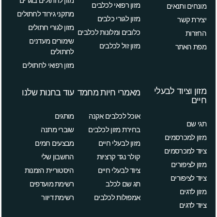
מזון לחתולים בוגרים
מזון רפואי לכלבים
מונחים ותנאים
מתקני גירוד לחתולים
מזון לגורי כלבים
יצירת קשר
מזון לגורי חתולים
כלובים ומלונות לכלבים
החזרות
שימורים מעדנים
מזון זול לכלבים
מפת האתר
לחתולים
מזון רפואי לחתולים
מזון וציוד לבעלי
מאמרי חיות מחמד
עוד בחנות שלנו
חיים
אוכל לכלבים אקנה
מותגים
תגי שם
בחירת מזון לכלבים
שוברי מתנה
מזון למכרסמים
מזון לבעלי חיים
מבצעים חמים
ציוד למכרסמים
קולר נגד קרציות
החשבון שלי
מזון לציפורים
ציוד לבעלי חיים
היסטוריית הזמנות
ציוד לציפורים
תג שם לכלב
רשימת מועדפים
מזון לדגים
אמפולות לכלבים
רשימת דיוור
ציוד לדגים