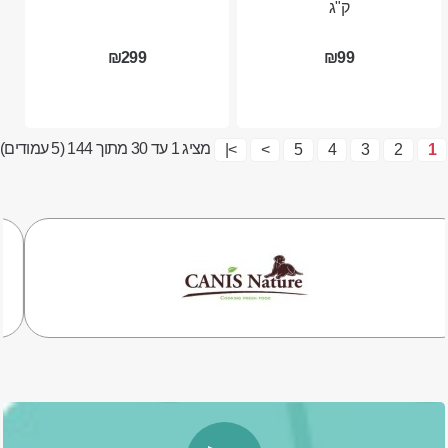
ק"ג
₪299
₪99
מציג 1 עד 30 מתוך 144 (5 עמודים)
>|
>
5
4
3
2
1