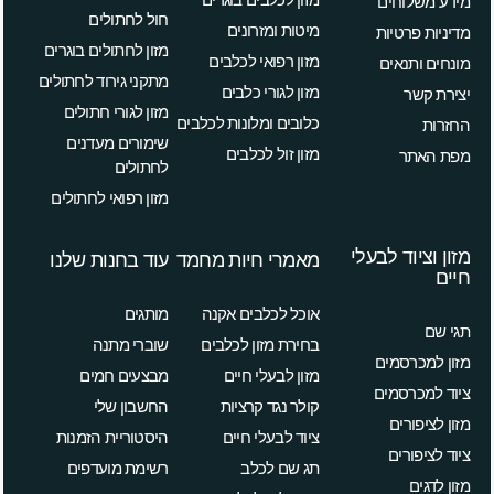
מידע משלוחים
חול לחתולים
מיטות ומזרונים
מדיניות פרטיות
מזון לחתולים בוגרים
מזון רפואי לכלבים
מונחים ותנאים
מתקני גירוד לחתולים
מזון לגורי כלבים
יצירת קשר
מזון לגורי חתולים
כלובים ומלונות לכלבים
החזרות
שימורים מעדנים
מזון זול לכלבים
מפת האתר
לחתולים
מזון רפואי לחתולים
מזון וציוד לבעלי
מאמרי חיות מחמד
עוד בחנות שלנו
חיים
אוכל לכלבים אקנה
מותגים
תגי שם
בחירת מזון לכלבים
שוברי מתנה
מזון למכרסמים
מזון לבעלי חיים
מבצעים חמים
ציוד למכרסמים
קולר נגד קרציות
החשבון שלי
מזון לציפורים
ציוד לבעלי חיים
היסטוריית הזמנות
ציוד לציפורים
תג שם לכלב
רשימת מועדפים
מזון לדגים