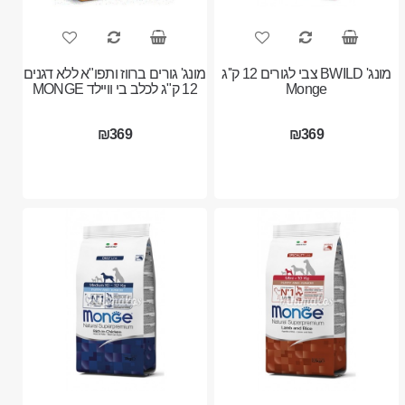
מונג' BWILD צבי לגורים 12 ק''ג
מונג' גורים ברווז ותפו"א ללא דגנים
Monge
12 ק"ג לכלב בי וויילד MONGE
₪369
₪369