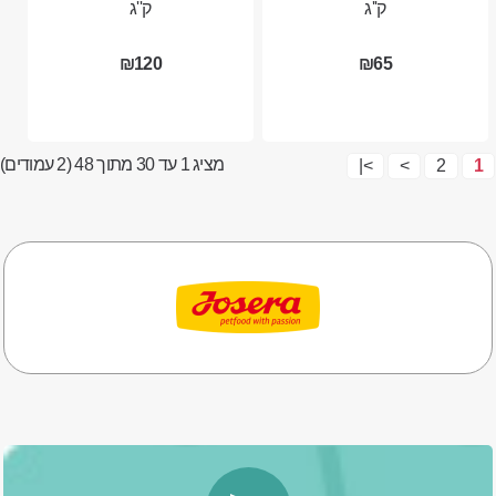
ק''ג
ק''ג
₪120
₪65
מציג 1 עד 30 מתוך 48 (2 עמודים)
>|
>
2
1