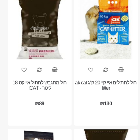
חול לחתולים איי קיי 20 ק''ג ak cat
חול מתגבש לחתול איי קט 18
litter
ליטר - ICAT
₪89
₪130