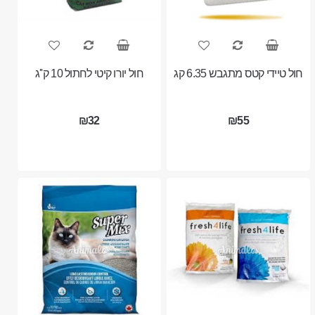
חול טיידי קטס מתגבש 6.35 קג
חול יורו קיטי לחתול 10 ק''ג
₪32
₪55