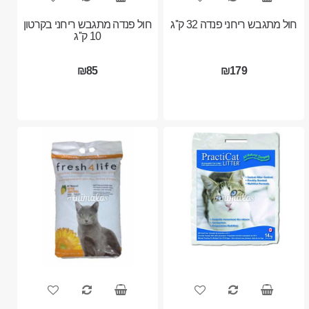
חול מתגבש ריחני פנדה 32 ק''ג
חול פנדה מתגבש ריחני בקרטון
10 ק''ג
₪85
₪179