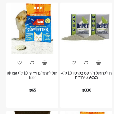
חול לחתול ד''ר פט בקרטון 10 ק''ג-
חול לחתולים איי קיי 10 ק''ג ak cat
מבצע 6 יחידות
litter
₪65
₪330