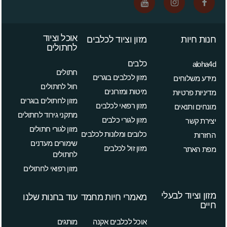
אוכל וציוד
חנות חיות
מזון וציוד לכלבים
לחתולים
כלבים
aloha4d
חתולים
מזון לכלבים בוגרים
מידע משלוחים
חול לחתולים
מיטות ומזרונים
מדיניות פרטיות
מזון לחתולים בוגרים
מזון רפואי לכלבים
מונחים ותנאים
מתקני גירוד לחתולים
מזון לגורי כלבים
יצירת קשר
מזון לגורי חתולים
כלובים ומלונות לכלבים
החזרות
שימורים מעדנים
מזון זול לכלבים
מפת האתר
לחתולים
מזון רפואי לחתולים
מזון וציוד לבעלי
מאמרי חיות מחמד
עוד בחנות שלנו
חיים
אוכל לכלבים אקנה
מותגים