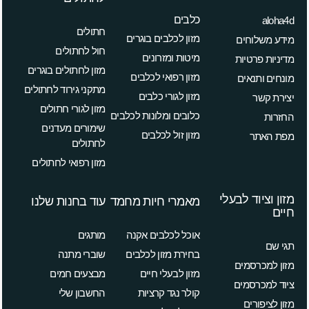
כלבים
aloha4d
חתולים
מזון לכלבים בוגרים
מידע משלוחים
חול לחתולים
מיטות ומזרונים
מדיניות פרטיות
מזון לחתולים בוגרים
מזון רפואי לכלבים
מונחים ותנאים
מתקני גירוד לחתולים
מזון לגורי כלבים
יצירת קשר
מזון לגורי חתולים
כלובים ומלונות לכלבים
החזרות
שימורים מעדנים
מזון זול לכלבים
מפת האתר
לחתולים
מזון רפואי לחתולים
מזון וציוד לבעלי
מאמרי חיות מחמד
עוד בחנות שלנו
חיים
אוכל לכלבים אקנה
מותגים
תגי שם
בחירת מזון לכלבים
שוברי מתנה
מזון למכרסמים
מזון לבעלי חיים
מבצעים חמים
ציוד למכרסמים
קולר נגד קרציות
החשבון שלי
מזון לציפורים