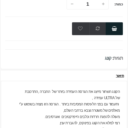
כמות:
תגיות:
קונג
תיאור
הקונג השחור מייצג את הגרסה העמידה ביותר של החברה ,התרכובת
של
ULTRA
עמידה ,
ותעמוד גם בפני הלעיסות המסיביות ביותר . הגרסה הזו מצויה בשימוש ע"י
מאלפים של משטרה וצבא ברחבי העולם,
מעולה להפגת חרדות וכלבים הייפרקטיבים ואגרסיבים.
רצוי למלא את הקונג בפינוקים, להגברת ענין.