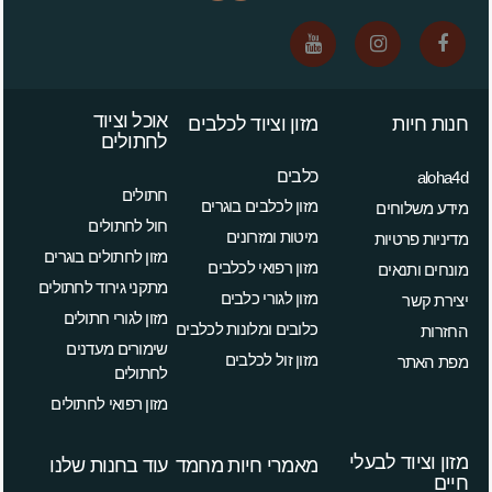
אוכל וציוד
חנות חיות
מזון וציוד לכלבים
לחתולים
כלבים
aloha4d
חתולים
מזון לכלבים בוגרים
מידע משלוחים
חול לחתולים
מיטות ומזרונים
מדיניות פרטיות
מזון לחתולים בוגרים
מזון רפואי לכלבים
מונחים ותנאים
מתקני גירוד לחתולים
מזון לגורי כלבים
יצירת קשר
מזון לגורי חתולים
כלובים ומלונות לכלבים
החזרות
שימורים מעדנים
מזון זול לכלבים
מפת האתר
לחתולים
מזון רפואי לחתולים
מזון וציוד לבעלי
מאמרי חיות מחמד
עוד בחנות שלנו
חיים