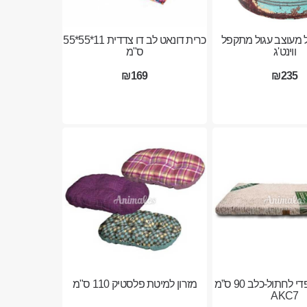
 מעוצב עגול מתקפל
כרית דונאט לב דו צדדית 11*55*55
ווינט'ג
ס"מ
₪169
₪235
מזרון אורטופדי לחתול-כלב 90 ס”מ
מזרון למיטת פלסטיק 110 ס"מ
AKC7