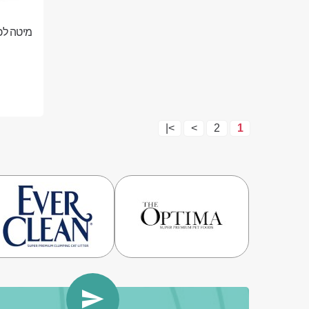
מיטה לכ
>|
>
2
1