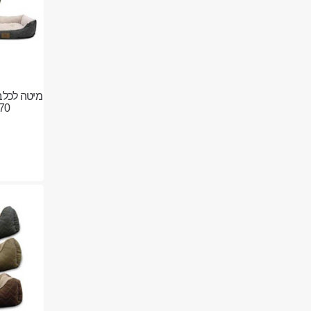
מיטה לכלב
70 ס”מ C6366