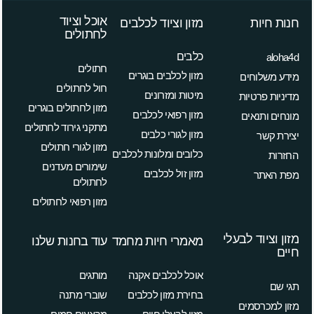
אוכל וציוד
חנות חיות
מזון וציוד לכלבים
לחתולים
כלבים
aloha4d
חתולים
מזון לכלבים בוגרים
מידע משלוחים
חול לחתולים
מיטות ומזרונים
מדיניות פרטיות
מזון לחתולים בוגרים
מזון רפואי לכלבים
מונחים ותנאים
מתקני גירוד לחתולים
מזון לגורי כלבים
יצירת קשר
מזון לגורי חתולים
כלובים ומלונות לכלבים
החזרות
שימורים מעדנים
מזון זול לכלבים
מפת האתר
לחתולים
מזון רפואי לחתולים
מזון וציוד לבעלי
מאמרי חיות מחמד
עוד בחנות שלנו
חיים
אוכל לכלבים אקנה
מותגים
תגי שם
בחירת מזון לכלבים
שוברי מתנה
מזון למכרסמים