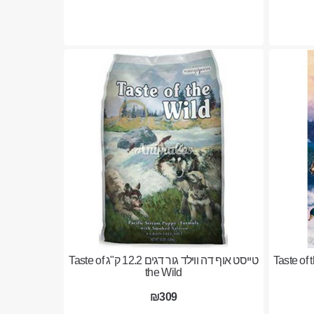
דה ווילד ברווז 12.2 ק''ג Taste of the
טייסט אוף דה ווילד גור דגים 12.2 ק"ג Taste of
the Wild
₪309