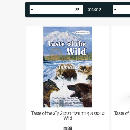
להצגה:
טייסט אוף דה ווילד גור ביזון 12.2 ק"ג Taste of
טייסט אוף דה ווילד דגים 2 ק"ג Taste of the
Wild
₪89