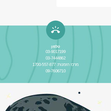
טלפון
03-9017199
03-7444862
מרכז הזמנות: 1700-557-877
09-7606710