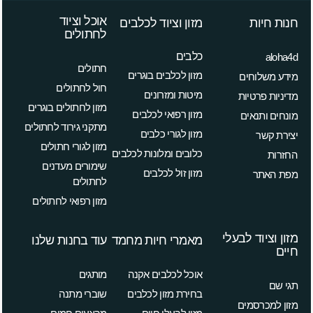
אוכל וציוד
חנות חיות
מזון וציוד לכלבים
לחתולים
כלבים
aloha4d
חתולים
מזון לכלבים בוגרים
מידע משלוחים
חול לחתולים
מיטות ומזרונים
מדיניות פרטיות
מזון לחתולים בוגרים
מזון רפואי לכלבים
מונחים ותנאים
מתקני גירוד לחתולים
מזון לגורי כלבים
יצירת קשר
מזון לגורי חתולים
כלובים ומלונות לכלבים
החזרות
שימורים מעדנים
מזון זול לכלבים
מפת האתר
לחתולים
מזון רפואי לחתולים
מזון וציוד לבעלי
מאמרי חיות מחמד
עוד בחנות שלנו
חיים
אוכל לכלבים אקנה
מותגים
תגי שם
בחירת מזון לכלבים
שוברי מתנה
מזון למכרסמים