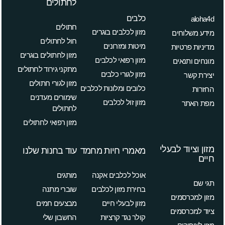
לחתולים
כלבים
aloha4d
חתולים
מזון לכלבים בוגרים
מידע משלוחים
חול לחתולים
מיטות ומזרונים
מדיניות פרטיות
מזון לחתולים בוגרים
מזון רפואי לכלבים
מונחים ותנאים
מתקני גירוד לחתולים
מזון לגורי כלבים
יצירת קשר
מזון לגורי חתולים
כלובים ומלונות לכלבים
החזרות
שימורים מעדנים
מזון זול לכלבים
מפת האתר
לחתולים
מזון רפואי לחתולים
מזון וציוד לבעלי
מאמרי חיות מחמד
עוד בחנות שלנו
חיים
אוכל לכלבים אקנה
מותגים
תגי שם
בחירת מזון לכלבים
שוברי מתנה
מזון למכרסמים
מזון לבעלי חיים
מבצעים חמים
ציוד למכרסמים
קולר נגד קרציות
החשבון שלי