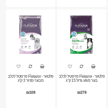
פלטזור - Flatazor פרסטיז' לכלב
פלטזור - Flatazor פרסטיז' לכלב
בוגר מגזע גדול 15 ק"ג
מבוגר-סניור 3 ק''ג
₪109
₪279