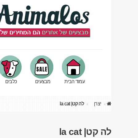
עמוד הבית
מבצעים
כלבים
יצרן
לה קט| la cat
לה קט| la cat