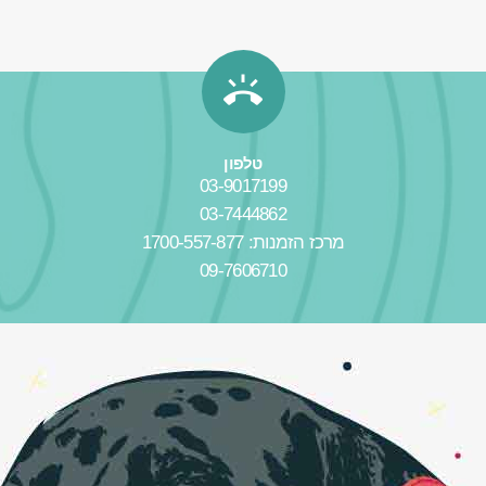
טלפון
03-9017199
03-7444862
מרכז הזמנות: 1700-557-877
09-7606710