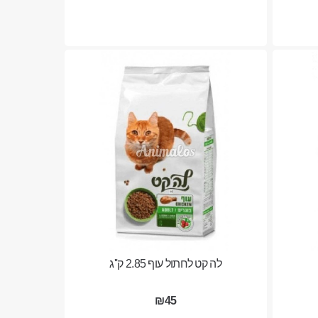
לה קט לחתול עוף 2.85 ק''ג
₪45