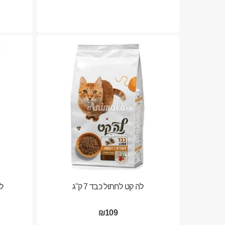
לה קט לחתול כבד 7 ק''ג
לה
₪109