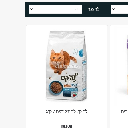
להצגה:
חים
לה קט לחתול דגים 7 ק''ג
₪109