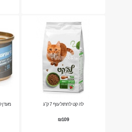
לה קט לחתול עוף 7 ק''ג
מעדן לה-
₪109