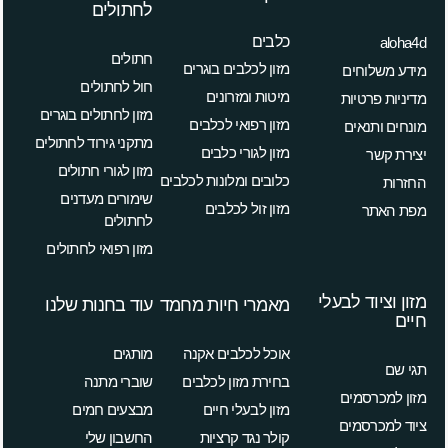
לחתולים
כלבים
aloha4d
חתולים
מזון לכלבים בוגרים
מידע משלוחים
חול לחתולים
מיטות ומזרונים
מדיניות פרטיות
מזון לחתולים בוגרים
מזון רפואי לכלבים
מונחים ותנאים
מתקני גירוד לחתולים
מזון לגורי כלבים
יצירת קשר
מזון לגורי חתולים
כלובים ומלונות לכלבים
החזרות
שימורים מעדנים
מזון זול לכלבים
מפת האתר
לחתולים
מזון רפואי לחתולים
מזון וציוד לבעלי
מאמרי חיות מחמד
עוד בחנות שלנו
חיים
אוכל לכלבים אקנה
מותגים
תגי שם
בחירת מזון לכלבים
שוברי מתנה
מזון למכרסמים
מזון לבעלי חיים
מבצעים חמים
ציוד למכרסמים
קולר נגד קרציות
החשבון שלי