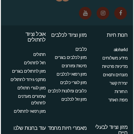
אוכל וציוד
חנות חיות
מזון וציוד לכלבים
לחתולים
כלבים
aloha4d
חתולים
מזון לכלבים בוגרים
מידע משלוחים
חול לחתולים
מיטות ומזרונים
מדיניות פרטיות
מזון לחתולים בוגרים
מזון רפואי לכלבים
מונחים ותנאים
מתקני גירוד לחתולים
מזון לגורי כלבים
יצירת קשר
מזון לגורי חתולים
כלובים ומלונות לכלבים
החזרות
שימורים מעדנים
מזון זול לכלבים
מפת האתר
לחתולים
מזון רפואי לחתולים
מזון וציוד לבעלי
מאמרי חיות מחמד
עוד בחנות שלנו
חיים