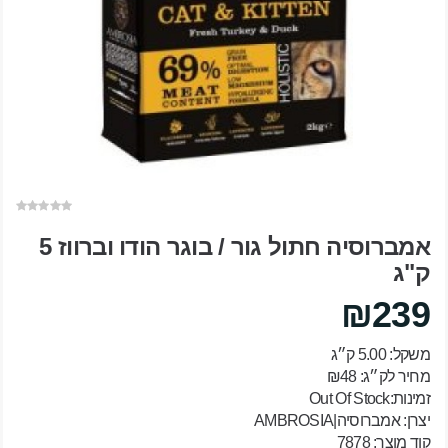
אמברוסיה חתול גור / בוגר הודו וברווז 5
ק"ג
₪239
משקל: 5.00 ק״ג
מחיר לק״ג: ₪48
זמינות:Out Of Stock
יצרן:
אמברוסיה|AMBROSIA
קוד מוצר: 7878