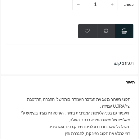
כמות:
תגיות:
קונג
תיאור
הקונג השחור מייצג את הגרסה העמידה ביותר של החברה ,התרכובת
של
ULTRA
עמידה ,
ותעמוד גם בפני הלעיסות המסיביות ביותר . הגרסה הזו מצויה בשימוש ע"י
מאלפים של משטרה וצבא ברחבי העולם,
מעולה להפגת חרדות וכלבים הייפרקטיבים ואגרסיבים.
רצוי למלא את הקונג בפינוקים, להגברת ענין.