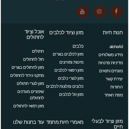
אוכל וציוד
חנות חיות
מזון וציוד לכלבים
לחתולים
כלבים
aloha4d
חתולים
מזון לכלבים בוגרים
מידע משלוחים
חול לחתולים
מיטות ומזרונים
מדיניות פרטיות
מזון לחתולים בוגרים
מזון רפואי לכלבים
מונחים ותנאים
מתקני גירוד לחתולים
מזון לגורי כלבים
יצירת קשר
מזון לגורי חתולים
כלובים ומלונות לכלבים
החזרות
שימורים מעדנים
מזון זול לכלבים
מפת האתר
לחתולים
מזון רפואי לחתולים
מזון וציוד לבעלי
מאמרי חיות מחמד
עוד בחנות שלנו
חיים