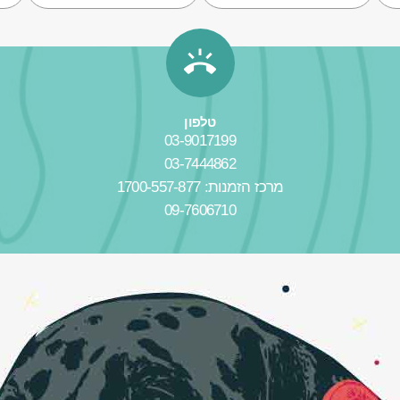
טלפון
03-9017199
03-7444862
מרכז הזמנות: 1700-557-877
09-7606710