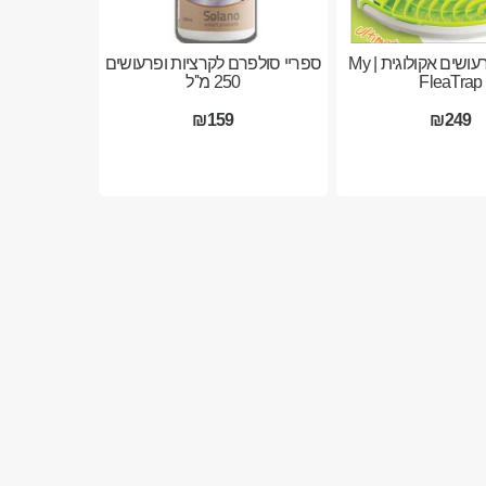
מלכודת פרעושים אקולוגית | My
ספריי סולפרם לקרציות ופרעושים
FleaTrap
250 מ''ל
₪159
₪249