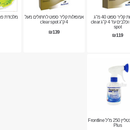
אמפולות קליר ספוט 40 מ"ג
אמפולות קליר ספוט לחתולים מעל
לחתולים וכלבים עד 4 ק"ג clear
4 ק''ג clear spot
spot
₪139
₪119
ספריי פרונטליין 250 מ''ל Frontline
Plus