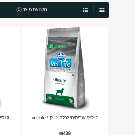
השוואת מוצר (0)
וט לייף אוביסיטי לכלב 12 ק"ג Vet Life
וט לייף 
₪439