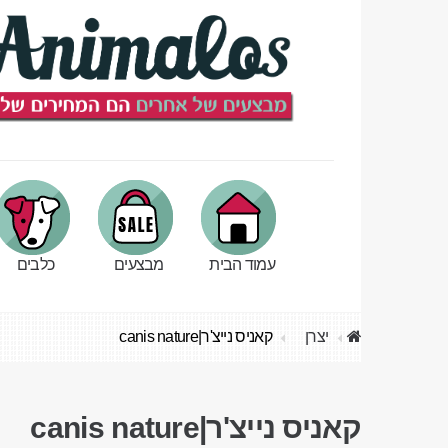
עמוד הבית
מבצעים
כלבים
יצרן
קאניס נייצ'ר|canis nature
קאניס נייצ'ר|canis nature